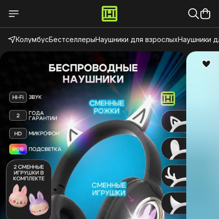
Колумбус
Бестселлеры
Наушники для взрослых
Наушники д