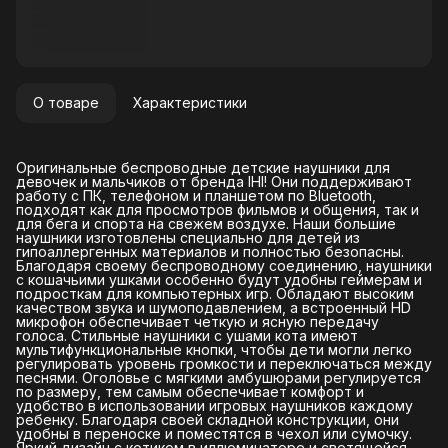
О товаре
Характеристики
Оригинальные беспроводные детские наушники для
девочек и мальчиков от бренда IHI! Они поддерживают
работу с ПК, телефоном и планшетом по Bluetooth,
подходят как для просмотров фильмов и общения, так и
для бега и спорта на свежем воздухе. Наши большие
наушники изготовлены специально для детей из
гипоаллергенных материалов и полностью безопасны.
Благодаря своему беспроводному соединению, наушники
с кошачьими ушками особенно будут удобны геймерам и
подросткам для компьютерных игр. Обладают высоким
качеством звука и шумоподавлением, а встроенный HD
микрофон обеспечивает четкую и ясную передачу
голоса. Стильные наушники с ушами кота имеют
мультифункциональные кнопки, чтобы дети могли легко
регулировать уровень громкости и переключаться между
песнями. Оголовье с мягкими амбушюрами регулируется
по размеру, тем самым обеспечивает комфорт и
удобство в использовании игровых наушников каждому
ребенку. Благодаря своей складной конструкции, они
удобны в переноске и поместятся в чехол или сумочку.
Яркий дизайн с котиком в иллюминаторе и светящейся