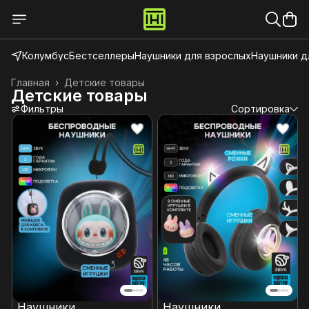
Колумбус
Бестселлеры
Наушники для взрослых
Наушники д
Главная
›
Детские товары
Детские товары
Фильтры
Сортировка
Наушники
Наушники