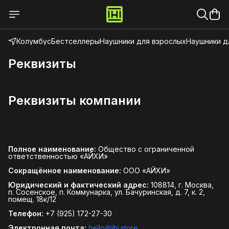
Колумбус
Бестселлеры
Наушники для взрослых
Наушники д
Реквизиты
Реквизиты компании
Полное наименование:
Общество с ограниченной
ответственностью «АЙХИ»
Сокращённое наименование:
ООО «АЙХИ»
Юридический и фактический адрес:
108814, г. Москва,
п. Сосенское, п. Коммунарка, ул. Бачуринская, д. 7, к. 2,
помещ. 18к/12
Телефон:
+7 (925) 172-27-30
Электронная почта:
hello@ihi.store