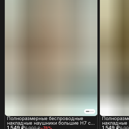
Полноразмерные беспроводные
Полноразм
накладные наушники большие H7 с
накладные 
1 549 ₽
пассивным шумоподавлением и
1 549 ₽
пассивным
6 900 ₽
−
78
%
6 90