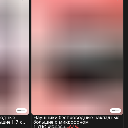
водные
Наушники беспроводные накладные
ьшие H7 с
большие с микрофоном
нием и
1 790 ₽
5 000 ₽
−
64
%