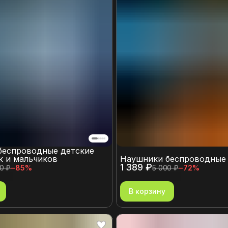
беспроводные детские
к и мальчиков
Наушники беспроводные
1 389 ₽
0 ₽
−
85
%
5 000 ₽
−
72
%
В корзину