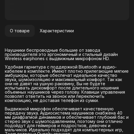
О товаре
Характеристики
Наушники беспроводные большие от завода
производителя это эргономичный и стильный дизайн
Wireless earphones с выдвижным микрофоном HD.
Удобная гарнитура с поддержкой Bluetooth и аудио-
кабелем в комплекте. Имеют плотно прилегающие мягкие
амбушюры, которые обеспечат идеальное качество
звука, шумоизоляцию и максимальный комфорт. Так как
они не давят на ушную раковину, Вы не будете
испытывать дискомфорт после длительного ношения
объемных наушников через голову. Клавиши управления
позволят ответить на звонок или переключить
композицию, не доставая телефон из сумки.
Выдвижной микрофон обеспечивает качественную
передачу звука. Аудиосистема наушников снабжена 40
мм диафрагмой динамиков и обеспечивает глубокий бас и
стерео звук c шумоподавлением, поэтому они отлично
подойдут для геймеров и подростков, девочек и
мальчиков. Идеально подходят для компьютерных игр,
Zoom встреч и Онлайн звонков.