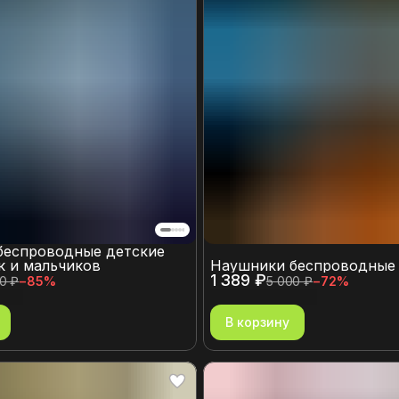
беспроводные детские
к и мальчиков
Наушники беспроводные
1 389 ₽
0 ₽
−
85
%
5 000 ₽
−
72
%
В корзину