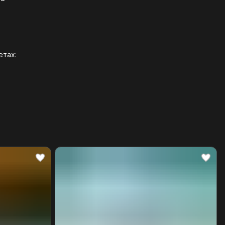
етах: