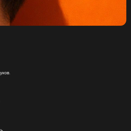
уков.
и
ть