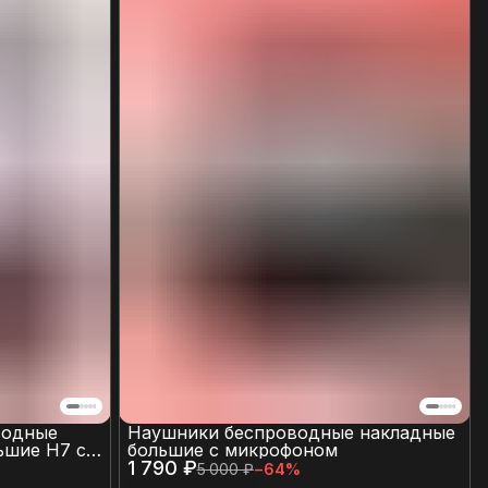
водные
Наушники беспроводные накладные
ьшие H7 с
большие с микрофоном
нием и
1 790 ₽
5 000 ₽
−
64
%
ля карты