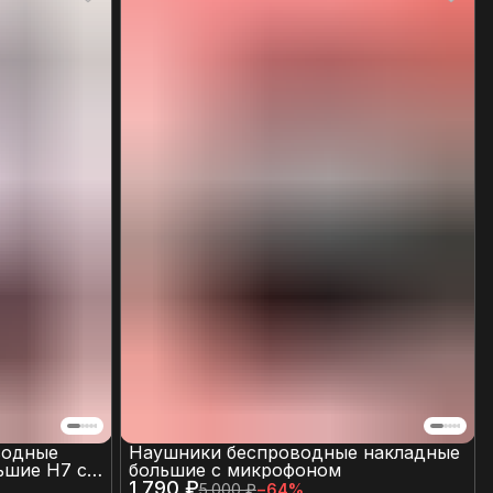
водные
Наушники беспроводные накладные
ьшие H7 с
большие с микрофоном
нием и
1 790 ₽
5 000 ₽
−
64
%