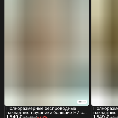
Полноразмерные беспроводные
Полноразм
накладные наушники большие H7 с
накладные 
1 549 ₽
пассивным шумоподавлением и
1 549 ₽
пассивным
6 900 ₽
−
78
%
6 90