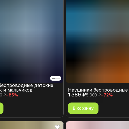
беспроводные детские
к и мальчиков
Наушники беспроводные
1 389 ₽
0 ₽
−
85
%
5 000 ₽
−
72
%
В корзину