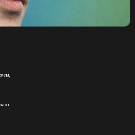
ажем,
ывает