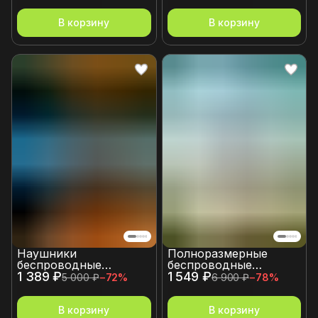
микрофоном
мальчиков
В корзину
В корзину
Наушники
Полноразмерные
беспроводные
беспроводные
1 389 ₽
большие
1 549 ₽
накладные наушники
5 000 ₽
−
72
%
6 900 ₽
−
78
%
большие H7 с
пассивным
шумоподавлением и
В корзину
В корзину