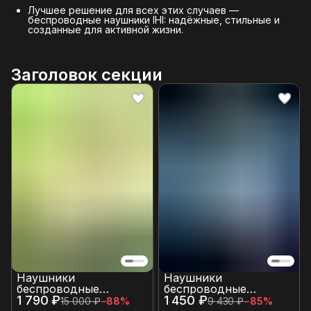
Лучшее решение для всех этих случаев —
беспроводные наушники IHI: надёжные, стильные и
созданные для активной жизни.
Заголовок секции
Наушники
Наушники
беспроводные
беспроводные
1 790 ₽
накладные большие с
1 450 ₽
детские для девочек и
15 000 ₽
−
88
%
9 430 ₽
−
85
%