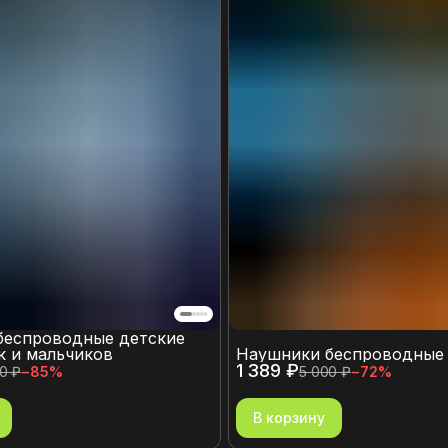
беспроводные детские
к и мальчиков
Наушники беспроводные
1 389 ₽
0 ₽
−
85
%
5 000 ₽
−
72
%
В корзину