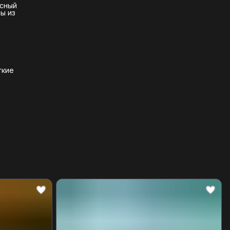
асный
ы из
гкие