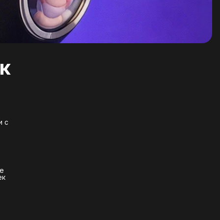
к
и с
ие
ек