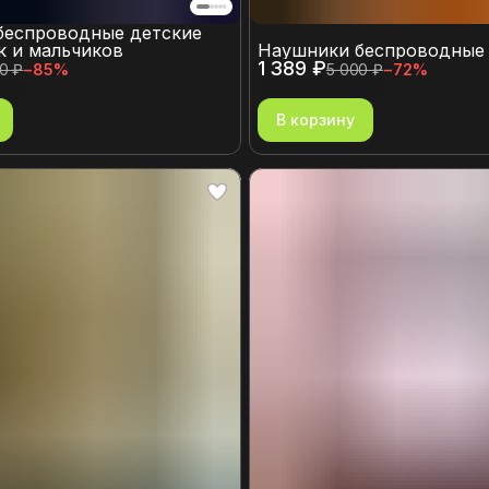
беспроводные детские
к и мальчиков
Наушники беспроводные
1 389 ₽
0 ₽
−
85
%
5 000 ₽
−
72
%
В корзину