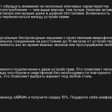
 обращать внимание на несколько ключевых характеристик.
ргопотребление — чем выше версия, тем лучше. Наличие актив
зговоре или музыке даже в шумной обстановке. Возможность
о переключаться между устройствами.
ерсальные беспроводные наушники с качественным микрофоно
ильное соединение на расстоянии до 10 метров от устройства
твлекать вас во время важных звонков или прослушивания лю
нного подключения к двум устройствам. Это позволяет легк
жду ноутбуком и смартфоном без необходимости повторного
, что позволяет выбрать вариант под любой стиль.
омокод «АЙХИ» и получите скидку 10%. Подарите себе комфор