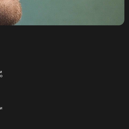
и
то
ти