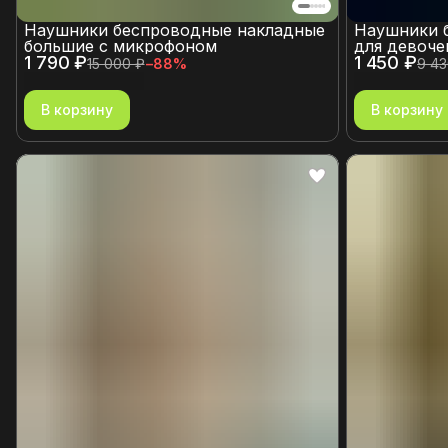
Наушники беспроводные накладные
Наушники 
большие с микрофоном
для девоче
1 790 ₽
1 450 ₽
15 000 ₽
−
88
%
9 43
В корзину
В корзину