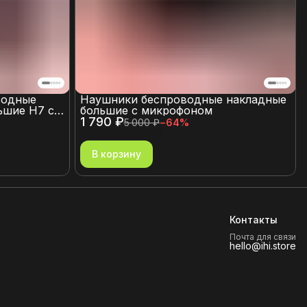
водные
Наушники беспроводные накладные
ьшие H7 с
большие с микрофоном
нием и
1 790 ₽
5 000 ₽
−
64
%
ля карты
В корзину
Контакты
Почта для связи
hello@ihi.store