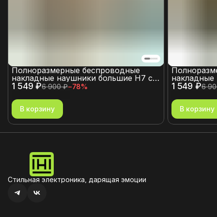
Полноразмерные беспроводные
Полноразм
накладные наушники большие H7 с
накладные 
1 549 ₽
пассивным шумоподавлением и
1 549 ₽
пассивным
6 900 ₽
−
78
%
6 90
микрофоном, со слотом для карты
микрофоном
памяти хаки
памяти тем
В корзину
В корзину
Стильная электроника, дарящая эмоции