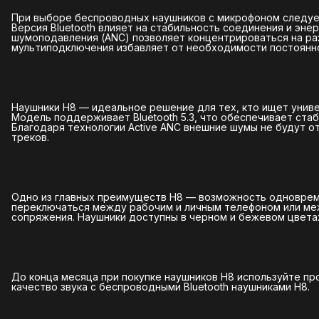
При выборе беспроводных наушников с микрофоном следует
Версия Bluetooth влияет на стабильность соединения и эне
шумоподавления (ANC) позволяет концентрироваться на ра
мультиподключения избавляет от необходимости постоянн
Наушники H8 — идеальное решение для тех, кто ищет унив
Модель поддерживает Bluetooth 5.3, что обеспечивает стаб
Благодаря технологии Active ANC внешние шумы не будут о
треков.
Одно из главных преимуществ H8 — возможность одновреме
переключаться между рабочим и личным телефоном или ме
сопряжения. Наушники доступны в черном и бежевом цветах
До конца месяца при покупке наушников H8 используйте пр
качество звука с беспроводными Bluetooth наушниками H8.