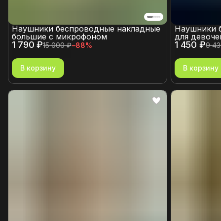
Наушники беспроводные накладные
Наушники 
большие с микрофоном
для девоче
1 790 ₽
1 450 ₽
15 000 ₽
−
88
%
9 43
В корзину
В корзину