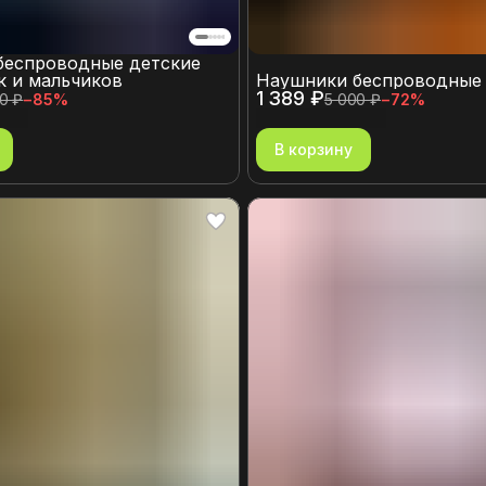
беспроводные детские
к и мальчиков
Наушники беспроводные
1 389 ₽
0 ₽
−
85
%
5 000 ₽
−
72
%
В корзину