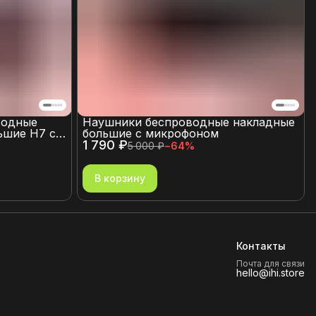
водные
Наушники беспроводные накладные
ьшие H7 с
большие с микрофоном
нием и
1 790 ₽
5 000 ₽
−
64
%
ля карты
В корзину
Контакты
Почта для связи
hello@ihi.store