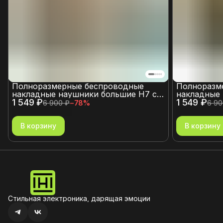
Полноразмерные беспроводные
Полноразм
накладные наушники большие H7 с
накладные 
1 549 ₽
пассивным шумоподавлением и
1 549 ₽
пассивным
6 900 ₽
−
78
%
6 90
микрофоном, со слотом для карты
микрофоном
памяти хаки
памяти тем
В корзину
В корзину
Стильная электроника, дарящая эмоции