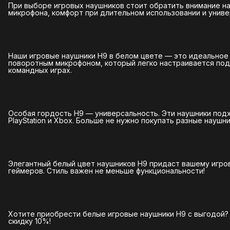
При выборе игровых наушников стоит обратить внимание на
микрофона, комфорт при длительном использовании и унив
Наши игровые наушники H9 в белом цвете — это идеальное
поворотным микрофоном, который легко настраивается под
командных играх.
Особая гордость H9 — универсальность. Эти наушники подхо
PlayStation и Xbox. Больше не нужно покупать разные наушн
Элегантный белый цвет наушников H9 придаст вашему игро
геймеров. Стиль важен не меньше функциональности!
Хотите приобрести белые игровые наушники H9 с выгодой?
скидку 10%!