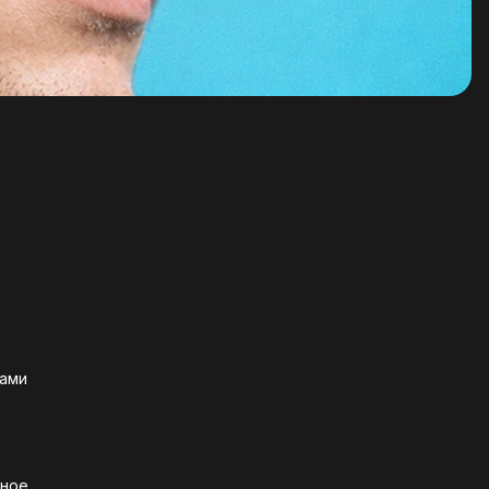
тами
дное