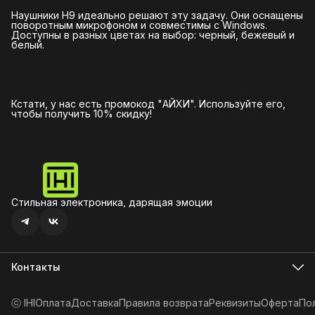
Наушники H9 идеально решают эту задачу. Они оснащены
поворотным микрофоном и совместимы с Windows.
Доступны в разных цветах на выбор: черный, бежевый и
белый.
Кстати, у нас есть промокод "АЙХИ". Используйте его,
чтобы получить 10% скидку!
Стильная электроника, дарящая эмоции
Контакты
Почта для связи
hello@ihi.store
ⓒ IHI
Оплата
Доставка
Правила возврата
Реквизиты
Оферта
По