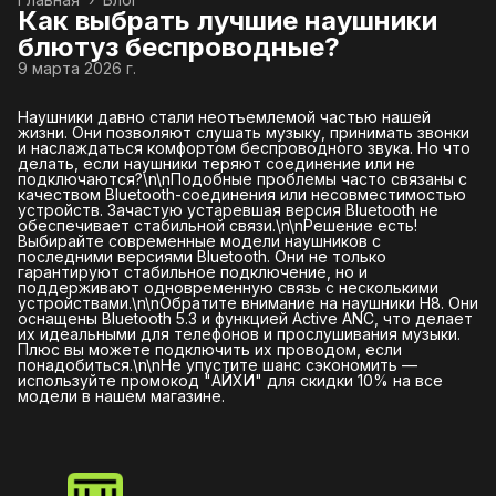
Как выбрать лучшие наушники
блютуз беспроводные?
9 марта 2026 г.
Наушники давно стали неотъемлемой частью нашей
жизни. Они позволяют слушать музыку, принимать звонки
и наслаждаться комфортом беспроводного звука. Но что
делать, если наушники теряют соединение или не
подключаются?\n\nПодобные проблемы часто связаны с
качеством Bluetooth-соединения или несовместимостью
устройств. Зачастую устаревшая версия Bluetooth не
обеспечивает стабильной связи.\n\nРешение есть!
Выбирайте современные модели наушников с
последними версиями Bluetooth. Они не только
гарантируют стабильное подключение, но и
поддерживают одновременную связь с несколькими
устройствами.\n\nОбратите внимание на наушники H8. Они
оснащены Bluetooth 5.3 и функцией Active ANC, что делает
их идеальными для телефонов и прослушивания музыки.
Плюс вы можете подключить их проводом, если
понадобиться.\n\nНе упустите шанс сэкономить —
используйте промокод "АЙХИ" для скидки 10% на все
модели в нашем магазине.